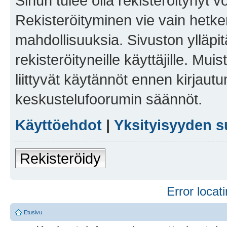
Sinun tulee olla rekisteröitynyt v
Rekisteröityminen vie vain hetken
mahdollisuuksia. Sivuston ylläpit
rekisteröityneille käyttäjille. Mu
liittyvät käytännöt ennen kirjau
keskustelufoorumin säännöt.
Käyttöehdot
|
Yksityisyyden s
Rekisteröidy
Error locati
Etusivu