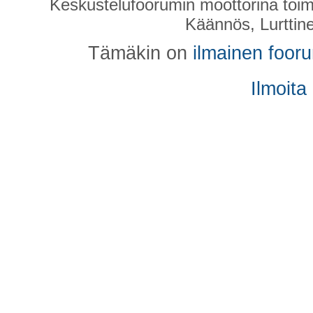
Keskustelufoorumin moottorina toim
Käännös, Lurttin
Tämäkin on
ilmainen foor
Ilmoita