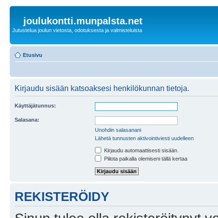
joulukontti.munpalsta.net
Jutustelua joulun vietosta, odotuksesta ja valmisteluista
Etusivu
Kirjaudu sisään katsoaksesi henkilökunnan tietoja.
Käyttäjätunnus:
Salasana:
Unohdin salasanani
Lähetä tunnusten aktivointiviesti uudelleen
Kirjaudu automaattisesti sisään.
Piilota paikalla olemiseni tällä kertaa
REKISTERÖIDY