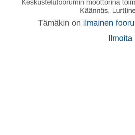
Keskustelufoorumin moottorina toim
Käännös, Lurttin
Tämäkin on
ilmainen foor
Ilmoita