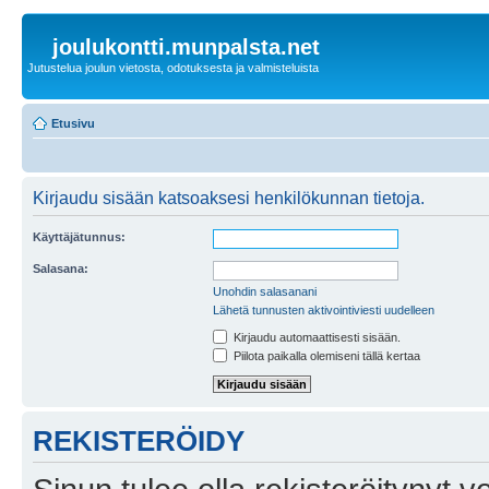
joulukontti.munpalsta.net
Jutustelua joulun vietosta, odotuksesta ja valmisteluista
Etusivu
Kirjaudu sisään katsoaksesi henkilökunnan tietoja.
Käyttäjätunnus:
Salasana:
Unohdin salasanani
Lähetä tunnusten aktivointiviesti uudelleen
Kirjaudu automaattisesti sisään.
Piilota paikalla olemiseni tällä kertaa
REKISTERÖIDY