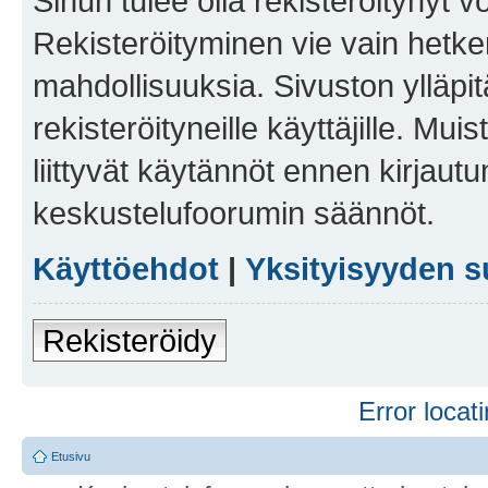
Sinun tulee olla rekisteröitynyt v
Rekisteröityminen vie vain hetken
mahdollisuuksia. Sivuston ylläpit
rekisteröityneille käyttäjille. Mu
liittyvät käytännöt ennen kirjau
keskustelufoorumin säännöt.
Käyttöehdot
|
Yksityisyyden s
Rekisteröidy
Error locati
Etusivu