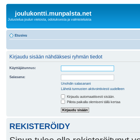
joulukontti.munpalsta.net
Jutustelua joulun vietosta, odotuksesta ja valmisteluista
Etusivu
Kirjaudu sisään nähdäksesi ryhmän tiedot
Käyttäjätunnus:
Salasana:
Unohdin salasanani
Lähetä tunnusten aktivointiviesti uudelleen
Kirjaudu automaattisesti sisään.
Piilota paikalla olemiseni tällä kertaa
REKISTERÖIDY