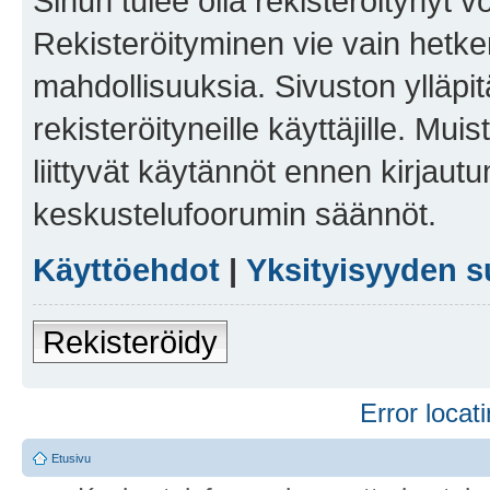
Sinun tulee olla rekisteröitynyt v
Rekisteröityminen vie vain hetken
mahdollisuuksia. Sivuston ylläpit
rekisteröityneille käyttäjille. Mu
liittyvät käytännöt ennen kirjau
keskustelufoorumin säännöt.
Käyttöehdot
|
Yksityisyyden s
Rekisteröidy
Error locati
Etusivu