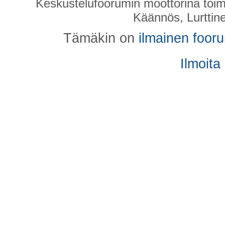
Keskustelufoorumin moottorina toim
Käännös, Lurttin
Tämäkin on
ilmainen foor
Ilmoita