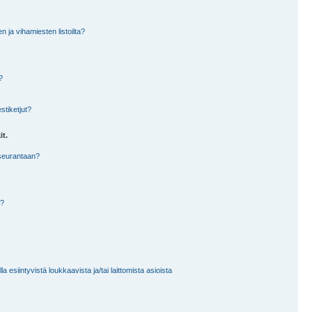
en ja vihamiesten listoilta?
?
stiketjut?
it.
 seurantaan?
a?
 esiintyvistä loukkaavista ja/tai laittomista asioista