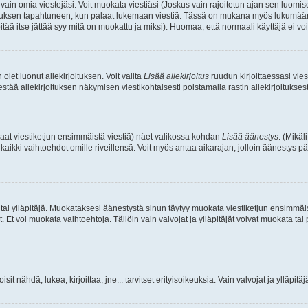
a vain omia viestejäsi. Voit muokata viestiäsi (Joskus vain rajoitetun ajan sen luom
okkauksen tapahtuneen, kun palaat lukemaan viestiä. Tässä on mukana myös lukumäärä
pitää itse jättää syy mitä on muokattu ja miksi). Huomaa, että normaali käyttäjä ei voi 
olet luonut allekirjoituksen. Voit valita
Lisää allekirjoitus
ruudun kirjoittaessasi viest
tää allekirjoituksen näkymisen viestikohtaisesti poistamalla rastin allekirjoituksesta,
aat viestiketjun ensimmäistä viestiä) näet valikossa kohdan
Lisää äänestys
. (Mikäl
aikki vaihtoehdot omille riveillensä. Voit myös antaa aikarajan, jolloin äänestys pä
 tai ylläpitäjä. Muokataksesi äänestystä sinun täytyy muokata viestiketjun ensimmäi
. Et voi muokata vaihtoehtoja. Tällöin vain valvojat ja ylläpitäjät voivat muokata 
 voisit nähdä, lukea, kirjoittaa, jne... tarvitset erityisoikeuksia. Vain valvojat ja ylläpi