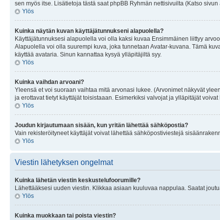
sen myös itse. Lisätietoja tästä saat phpBB Ryhmän nettisivuilta (Katso sivun 
Ylös
Kuinka näytän kuvan käyttäjätunnukseni alapuolella?
Käyttäjätunnuksesi alapuolella voi olla kaksi kuvaa Ensimmäinen liittyy arvoosi
Alapuolella voi olla suurempi kuva, joka tunnetaan Avatar-kuvana. Tämä kuva o
käyttää avataria. Sinun kannattaa kysyä ylläpitäjiltä syy.
Ylös
Kuinka vaihdan arvoani?
Yleensä et voi suoraan vaihtaa mitä arvonasi lukee. (Arvonimet näkyvät yleen
ja erottavat tietyt käyttäjät toisistaaan. Esimerkiksi valvojat ja ylläpitäjät v
Ylös
Joudun kirjautumaan sisään, kun yritän lähettää sähköpostia?
Vain rekisteröityneet käyttäjät voivat lähettää sähköpostiviestejä sisäänraken
Ylös
Viestin lähetyksen ongelmat
Kuinka lähetän viestin keskustelufoorumille?
Lähettääksesi uuden viestin. Klikkaa asiaan kuuluvaa nappulaa. Saatat joutua k
Ylös
Kuinka muokkaan tai poista viestin?