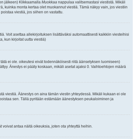
isen jälkeen) Klikkaamalla
Muokkaa
nappulaa valitsemastasi viestistä. Mikäli
, kuinka monta kertaa olet muokannut viestiä. Tämä näkyy vain, jos viestiin
poistaa viestiä, jos siihen on vastattu.
iä. Voit asettaa allekirjoituksen lisättäväksi automaattisesti kaikkiin viesteihisi
 kun kirjoitat uutta viestiä)
i tätä ei ole. oikeutesi eivät todennäköisesti riitä äänsetyksen luomiseen)
ättyy. Änestys ei pääty koskaan, mikäli asetat ajaksi 0. Vaihtoehtojen määrä
stä viestiä. Äänestys on aina tämän viestin yhteydessä. Mikäli kukaan ei ole
tai poistaa sen. Tällä pyritään estämään äänestyksen peukaloiminen ja
täjät voivat antaa näitä oikeuksia, joten ota yhteyttä heihin.