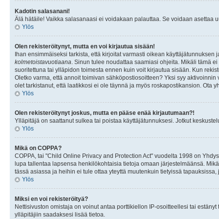
Kadotin salasanani!
Älä hätäile! Vaikka salasanaasi ei voidakaan palauttaa. Se voidaan asettaa 
Ylös
Olen rekisteröitynyt, mutta en voi kirjautua sisään!
Ihan ensimmäiseksi tarkista, että kirjoitat varmasti oikean käyttäjätunnukse
kolmetoistavuotiaana
. Sinun tulee noudattaa saamiasi ohjeita. Mikäli tämä ei 
suoritettuna tai ylläpidon toimesta ennen kuin voit kirjautua sisään. Kun rekiste
Oletko varma, että annoit toimivan sähköpostiosoitteen? Yksi syy aktivoinni
olet tarkistanut, että laatikkosi ei ole täynnä ja myös roskapostikansion. Ota yh
Ylös
Olen rekisteröitynyt joskus, mutta en pääse enää kirjautumaan?!
Ylläpitäjä on saattanut sulkea tai poistaa käyttäjätunnuksesi. Jotkut keskust
Ylös
Mikä on COPPA?
COPPA, tai "Child Online Privacy and Protection Act" vuodelta 1998 on Yhdysval
lupa tallentaa lapsensa henkilökohtaisia tietoja omaan järjestelmäänsä. Mikä
tässä asiassa ja heihin ei tule ottaa yteyttä muutenkuin tietyissä tapauksissa,
Ylös
Miksi en voi rekisteröityä?
Nettisivuston omistaja on voinut antaa porttikiellon IP-osoitteellesi tai estä
ylläpitäjiin saadaksesi lisää tietoa.