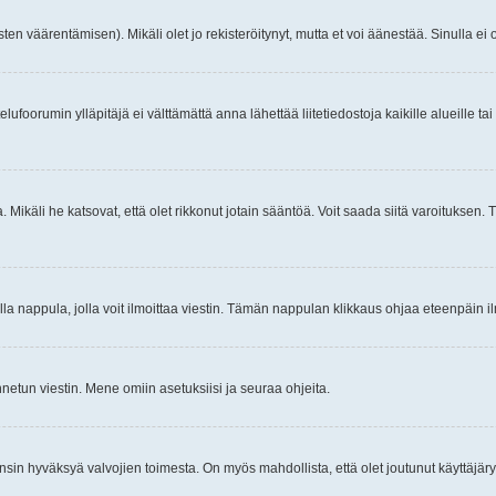
ten väärentämisen). Mikäli olet jo rekisteröitynyt, mutta et voi äänestää. Sinulla ei o
telufoorumin ylläpitäjä ei välttämättä anna lähettää liitetiedostoja kaikille alueille 
. Mikäli he katsovat, että olet rikkonut jotain sääntöä. Voit saada siitä varoituks
isi olla nappula, jolla voit ilmoittaa viestin. Tämän nappulan klikkaus ohjaa eteenpäin 
etun viestin. Mene omiin asetuksiisi ja seuraa ohjeita.
y ensin hyväksyä valvojien toimesta. On myös mahdollista, että olet joutunut käyttäjäry