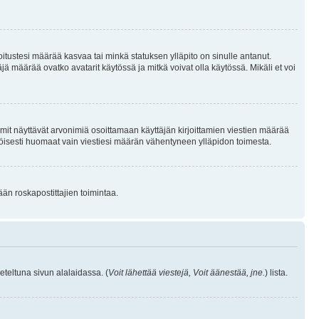
joitustesi määrää kasvaa tai minkä statuksen ylläpito on sinulle antanut.
 määrää ovatko avatarit käytössä ja mitkä voivat olla käytössä. Mikäli et voi
mit näyttävät arvonimiä osoittamaan käyttäjän kirjoittamien viestien määrää
ennäköisesti huomaat vain viestiesi määrän vähentyneen ylläpidon toimesta.
ään roskapostittajien toimintaa.
eteltuna sivun alalaidassa. (
Voit lähettää viestejä, Voit äänestää, jne.
) lista.