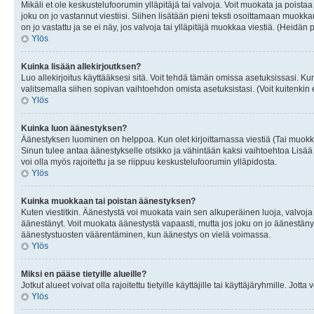
Mikäli et ole keskustelufoorumin ylläpitäjä tai valvoja. Voit muokata ja poista
joku on jo vastannut viestiisi. Siihen lisätään pieni teksti osoittamaan mu
on jo vastattu ja se ei näy, jos valvoja tai ylläpitäjä muokkaa viestiä. (Heidän 
Ylös
Kuinka lisään allekirjoutksen?
Luo allekirjoitus käyttääksesi sitä. Voit tehdä tämän omissa asetuksissasi. Kun 
valitsemalla siihen sopivan vaihtoehdon omista asetuksistasi. (Voit kuitenkin es
Ylös
Kuinka luon äänestyksen?
Äänestyksen luominen on helppoa. Kun olet kirjoittamassa viestiä (Tai muokk
Sinun tulee antaa äänestykselle otsikko ja vähintään kaksi vaihtoehtoa Lisää k
voi olla myös rajoitettu ja se riippuu keskustelufoorumin ylläpidosta.
Ylös
Kuinka muokkaan tai poistan äänestyksen?
Kuten viestitkin. Äänestystä voi muokata vain sen alkuperäinen luoja, valvoja
äänestänyt. Voit muokata äänestystä vapaasti, mutta jos joku on jo äänestänyt
äänestystuosten väärentäminen, kun äänestys on vielä voimassa.
Ylös
Miksi en pääse tietyille alueille?
Jotkut alueet voivat olla rajoitettu tietyille käyttäjille tai käyttäjäryhmille. Jotta
Ylös