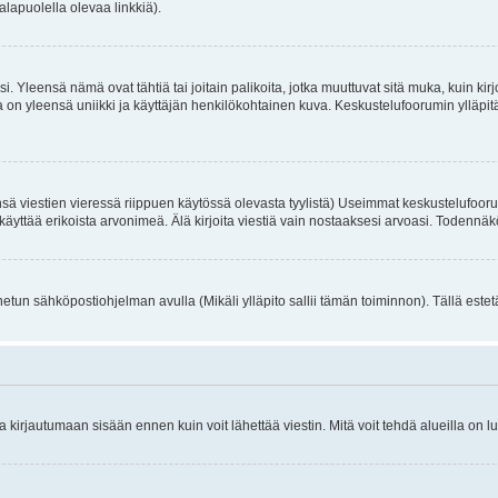
alapuolella olevaa linkkiä).
. Yleensä nämä ovat tähtiä tai joitain palikoita, jotka muuttuvat sitä muka, kuin kir
n yleensä uniikki ja käyttäjän henkilökohtainen kuva. Keskustelufoorumin ylläpitäjä
sä viestien vieressä riippuen käytössä olevasta tyylistä) Useimmat keskustelufooru
oivat käyttää erikoista arvonimeä. Älä kirjoita viestiä vain nostaaksesi arvoasi. Tod
netun sähköpostiohjelman avulla (Mikäli ylläpito sallii tämän toiminnon). Tällä estet
irjautumaan sisään ennen kuin voit lähettää viestin. Mitä voit tehdä alueilla on lu