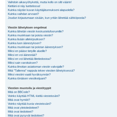
Vaihdoin aikavyöhykettä, mutta kello on silti väärin!
Kieltäni ei näy luettelossa!
Kuinka näytän kuvan käyttäjätunnukseni alapuolella?
Kuinka vaihdan arvoani?
Joudun kirjautumaan sisään, kun yritän lähettää sähköpostia?
Viestin lähetyksen ongelmat
Kuinka lähetän viestin keskustelufoorumille?
Kuinka muokkaan tai poista viestin?
Kuinka lisään allekirjoutksen?
Kuinka luon äänestyksen?
Kuinka muokkaan tai poistan äänestyksen?
Miksi en pääse tietyille alueille?
Miksi en voi äänestää?
Miksi en voi lähettää liitetiedostoa?
Miksi sain varoituksen?
Kuinka ilmoitan asiattoman viestin valvojalle?
Mitä "Tallenna" nappula tekee viestien lähetyksessä?
Miksi viestini vaatii hyväksynnän?
Kuinka tönäisen viestiketjuani?
Viestien muotoilu ja viestityypit
Mitä on BBCode?
Voinko käyttää HTML-kieltä viesteissäni?
Mitä ovat hymiöt?
Voinko näyttää kuvia viesteissäni?
Mitä ovat yleistiedotteet?
Mitä ovat tiedotteet?
Mitä ovat pysyvät tiedotteet?