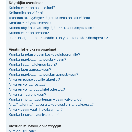
Käyttäjän asetukset
Kuinka vaihdan asetuksiani?
Kellonaika on väärin!
Vaihdoin aikavyöhykettä, mutta kello on silti väärin!
Kieltäni ei näy luettelossa!
Kuinka näytän kuvan käyttäjätunnukseni alapuolella?
Kuinka vaihdan arvoani?
Joudun kirjautumaan sisään, kun yritän lähettää sähköpostia?
Viestin lähetyksen ongelmat
Kuinka lähetän viestin keskustelufoorumille?
Kuinka muokkaan tai poista viestin?
Kuinka lisään allekirjoutksen?
Kuinka luon äänestyksen?
Kuinka muokkaan tai poistan äänestyksen?
Miksi en pääse tietyille alueille?
Miksi en voi äänestää?
Miksi en voi lähettää liitetiedostoa?
Miksi sain varoituksen?
Kuinka ilmoitan asiattoman viestin valvojalle?
Mitä "Tallenna" nappula tekee viestien lähetyksessä?
Miksi viestini vaatii hyväksynnän?
Kuinka tönäisen viestiketjuani?
Viestien muotoilu ja viestityypit
Mitä on BBCode?