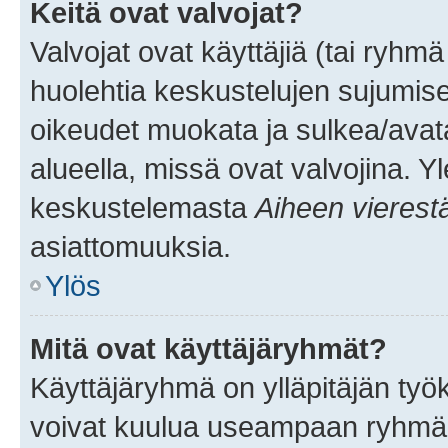
Keitä ovat valvojat?
Valvojat ovat käyttäjiä (tai ryhmä
huolehtia keskustelujen sujumise
oikeudet muokata ja sulkea/avata, 
alueella, missä ovat valvojina. Y
keskustelemasta
Aiheen vierest
asiattomuuksia.
Ylös
Mitä ovat käyttäjäryhmät?
Käyttäjäryhmä on ylläpitäjän työka
voivat kuulua useampaan ryhmään