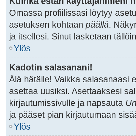
Kuinka estän käyttäjänimeni n
Omassa profiilissasi löytyy aset
asetuksen kohtaan
päällä
. Näkym
ja itsellesi. Sinut lasketaan tällö
Ylös
Kadotin salasanani!
Älä hätäile! Vaikka salasanaasi 
asettaa uusiksi. Asettaaksesi s
kirjautumissivulle ja napsauta
Un
ja pääset pian kirjautumaan sisä
Ylös