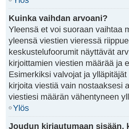
Kuinka vaihdan arvoani?
Yleensä et voi suoraan vaihtaa 
yleensä viestien vieressä riippu
keskustelufoorumit näyttävät ar
kirjoittamien viestien määrää ja er
Esimerkiksi valvojat ja ylläpitäjä
kirjoita viestiä vain nostaakses
viestiesi määrän vähentyneen yl
Ylös
Joudun kirjautumaan sisään, k