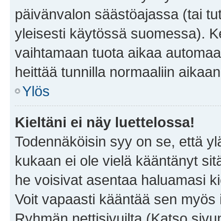
päivänvalon säästöajassa (tai tu
yleisesti käytössä suomessa). Ke
vaihtamaan tuota aikaa automaatti
heittää tunnilla normaaliin aikaan
Ylös
Kieltäni ei näy luettelossa!
Todennäköisin syy on se, että yläp
kukaan ei ole vielä kääntänyt sitä 
he voisivat asentaa haluamasi ki
Voit vapaasti kääntää sen myös i
Ryhmän nettisivuilta (Katso sivun