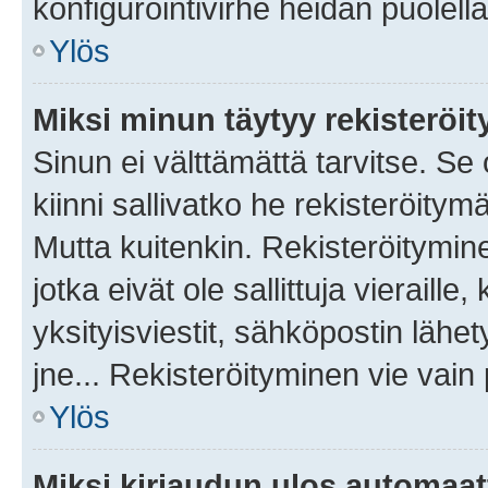
konfigurointivirhe heidän puolella
Ylös
Miksi minun täytyy rekisteröit
Sinun ei välttämättä tarvitse. Se
kiinni sallivatko he rekisteröitym
Mutta kuitenkin. Rekisteröitymine
jotka eivät ole sallittuja vierail
yksityisviestit, sähköpostin lähet
jne... Rekisteröityminen vie vain
Ylös
Miksi kirjaudun ulos automaat