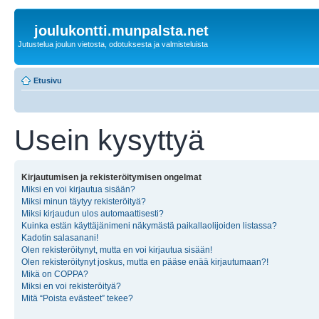
joulukontti.munpalsta.net
Jutustelua joulun vietosta, odotuksesta ja valmisteluista
Etusivu
Usein kysyttyä
Kirjautumisen ja rekisteröitymisen ongelmat
Miksi en voi kirjautua sisään?
Miksi minun täytyy rekisteröityä?
Miksi kirjaudun ulos automaattisesti?
Kuinka estän käyttäjänimeni näkymästä paikallaolijoiden listassa?
Kadotin salasanani!
Olen rekisteröitynyt, mutta en voi kirjautua sisään!
Olen rekisteröitynyt joskus, mutta en pääse enää kirjautumaan?!
Mikä on COPPA?
Miksi en voi rekisteröityä?
Mitä “Poista evästeet” tekee?