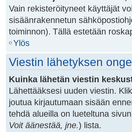
Vain rekisteröityneet käyttäjät v
sisäänrakennetun sähköpostiohjel
toiminnon). Tällä estetään roskap
Ylös
Viestin lähetyksen ong
Kuinka lähetän viestin keskus
Lähettääksesi uuden viestin. Kl
joutua kirjautumaan sisään ennen 
tehdä alueilla on lueteltuna sivun
Voit äänestää, jne.
) lista.