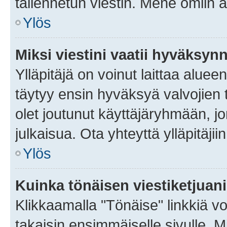
tallennetun viestin. Mene omiin a
Ylös
Miksi viestini vaatii hyväksyn
Ylläpitäjä on voinut laittaa alueen
täytyy ensin hyväksyä valvojien 
olet joutunut käyttäjäryhmään, jo
julkaisua. Ota yhteyttä ylläpitäjii
Ylös
Kuinka tönäisen viestiketjuan
Klikkaamalla "Tönäise" linkkiä voi
takaisin ensimmäiselle sivulle. M