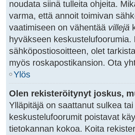
noudata siinä tulleita ohjeita. Mi
varma, että annoit toimivan sähk
vaatimiseen on vähentää
villejä
k
hyväkseen keskustelufoorumia. Mi
sähköpostiosoitteen, olet tarkista
myös roskapostikansion. Ota yhte
Ylös
Olen rekisteröitynyt joskus, 
Ylläpitäjä on saattanut sulkea ta
keskustelufoorumit poistavat k
tietokannan kokoa. Koita rekister